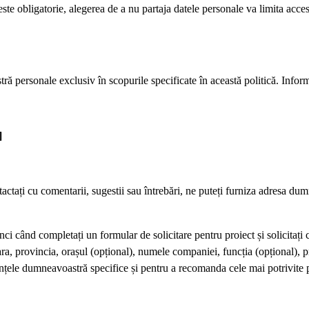
ste obligatorie, alegerea de a nu partaja datele personale va limita acces
ă personale exclusiv în scopurile specificate în această politică. Inform
]
actați cu comentarii, sugestii sau întrebări, ne puteți furniza adresa d
ci când completați un formular de solicitare pentru proiect și solicitați 
ra, provincia, orașul (opțional), numele companiei, funcția (opțional), pr
ele dumneavoastră specifice și pentru a recomanda cele mai potrivite pr