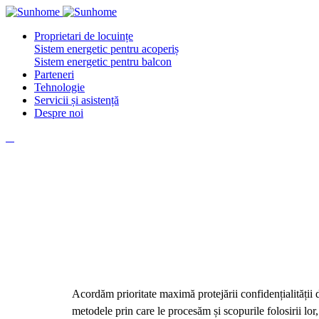
Proprietari de locuințe
Sistem energetic pentru acoperiș
Sistem energetic pentru balcon
Parteneri
Tehnologie
Servicii și asistență
Despre noi
Acordăm prioritate maximă protejării confidențialității
metodele prin care le procesăm și scopurile folosirii lor