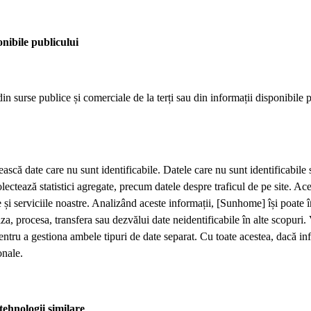
onibile publicului
n surse publice și comerciale de la terți sau din informații disponibile 
că date care nu sunt identificabile. Datele care nu sunt identificabile se
tează statistici agregate, precum datele despre traficul de pe site. Ace
 și serviciile noastre. Analizând aceste informații, [Sunhome] își poate 
liza, procesa, transfera sau dezvălui date neidentificabile în alte scopur
entru a gestiona ambele tipuri de date separat. Cu toate acestea, dacă in
onale.
tehnologii similare