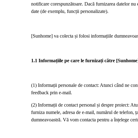
notificare corespunzătoare. Dacă furnizarea datelor nu e
date (de exemplu, funcții personalizate).
[Sunhome] va colecta și folosi informațiile dumneavoastr
1.1 Informațiile pe care le furnizați către [Sunhome
(1) Informații personale de contact: Atunci când ne cont
feedback prin e-mail.
(2) Informații de contact personal și despre proiect: Atun
furniza numele, adresa de e-mail, numărul de telefon, ța
dumneavoastră. Vă vom contacta pentru a înțelege cerinț