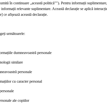
numită în continuare „această politică""). Pentru informații suplimentare, 
ne informații relevante suplimentare. Această declarație se aplică inter
 ce afișează această declarație.
egeți următoarele:
formațiile dumneavoastră personale
nologii similare
mneavoastră personale
mațiilor cu caracter personal
 personale
rsonale ale copiilor