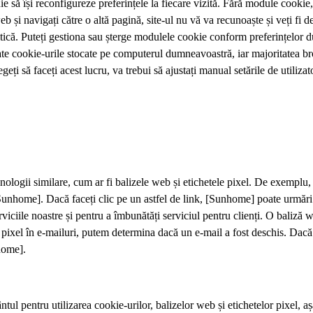
buie să își reconfigureze preferințele la fiecare vizită. Fără module cookie
web și navigați către o altă pagină, site-ul nu vă va recunoaște și veți f
litică. Puteți gestiona sau șterge modulele cookie conform preferințelor
ate cookie-urile stocate pe computerul dumneavoastră, iar majoritatea b
geți să faceți acest lucru, va trebui să ajustați manual setările de utilizat
tehnologii similare, cum ar fi balizele web și etichetele pixel. De exemp
 [Sunhome]. Dacă faceți clic pe un astfel de link, [Sunhome] poate urmări
rviciile noastre și pentru a îmbunătăți serviciul pentru clienți. O baliză
 pixel în e-mailuri, putem determina dacă un e-mail a fost deschis. Dacă p
nhome].
ntul pentru utilizarea cookie-urilor, balizelor web și etichetelor pixel, a