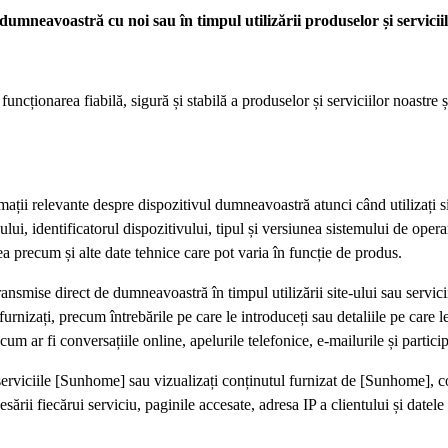
 dumneavoastră cu noi sau în timpul utilizării produselor și servicii
 funcționarea fiabilă, sigură și stabilă a produselor și serviciilor noastre
mații relevante despre dispozitivul dumneavoastră atunci când utilizați si
lui, identificatorul dispozitivului, tipul și versiunea sistemului de opera
țea precum și alte date tehnice care pot varia în funcție de produs.
 transmise direct de dumneavoastră în timpul utilizării site-ului sau servic
urnizați, precum întrebările pe care le introduceți sau detaliile pe care le 
m ar fi conversațiile online, apelurile telefonice, e-mailurile și partici
și serviciile [Sunhome] sau vizualizați conținutul furnizat de [Sunhome], 
sării fiecărui serviciu, paginile accesate, adresa IP a clientului și datele