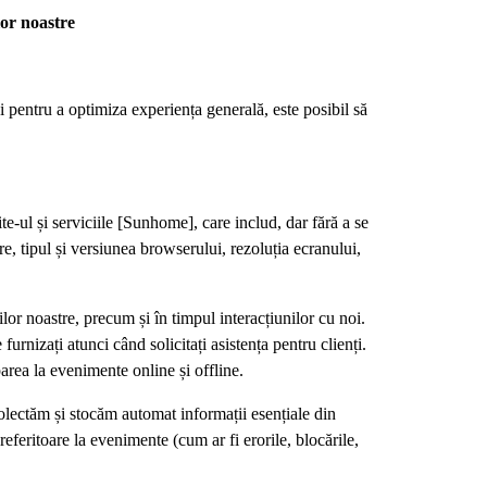
lor noastre
 și pentru a optimiza experiența generală, este posibil să
te-ul și serviciile [Sunhome], care includ, dar fără a se
re, tipul și versiunea browserului, rezoluția ecranului,
iilor noastre, precum și în timpul interacțiunilor cu noi.
furnizați atunci când solicitați asistența pentru clienți.
parea la evenimente online și offline.
colectăm și stocăm automat informații esențiale din
 referitoare la evenimente (cum ar fi erorile, blocările,