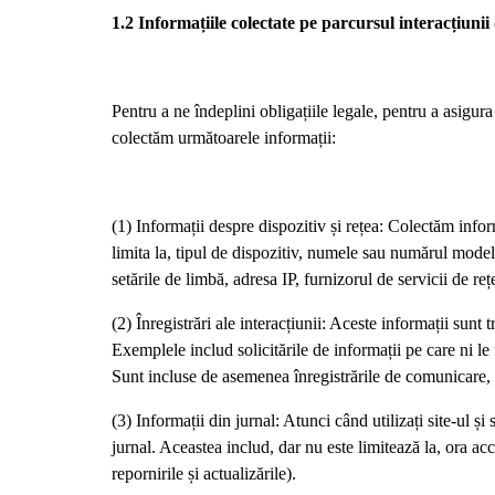
1.2 Informațiile colectate pe parcursul interacțiunii
Pentru a ne îndeplini obligațiile legale, pentru a asigura
colectăm următoarele informații:
(1) Informații despre dispozitiv și rețea: Colectăm infor
limita la, tipul de dispozitiv, numele sau numărul modelu
setările de limbă, adresa IP, furnizorul de servicii de re
(2) Înregistrări ale interacțiunii: Aceste informații sunt
Exemplele includ solicitările de informații pe care ni le f
Sunt incluse de asemenea înregistrările de comunicare, cu
(3) Informații din jurnal: Atunci când utilizați site-ul 
jurnal. Aceastea includ, dar nu este limitează la, ora acce
repornirile și actualizările).