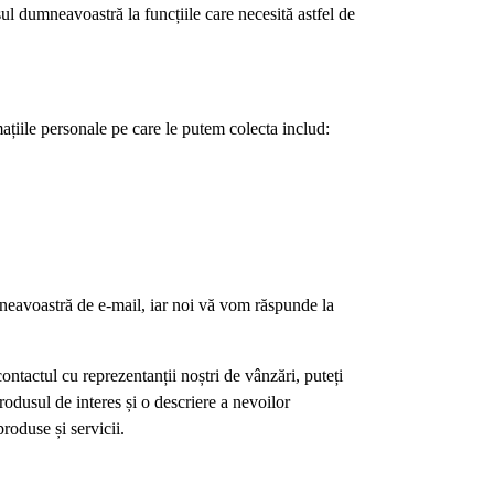
ul dumneavoastră la funcțiile care necesită astfel de
ațiile personale pe care le putem colecta includ:
umneavoastră de e-mail, iar noi vă vom răspunde la
contactul cu reprezentanții noștri de vânzări, puteți
odusul de interes și o descriere a nevoilor
oduse și servicii.