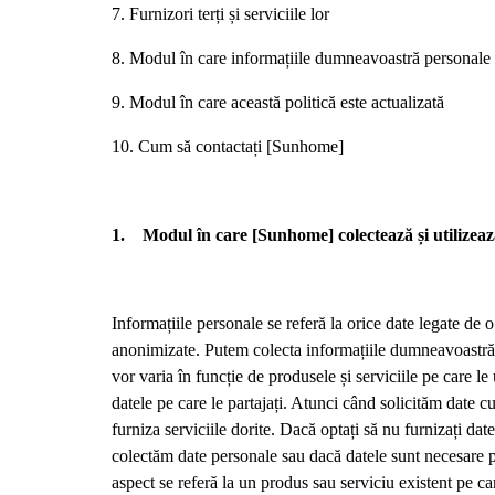
7. Furnizori terți și serviciile lor
8. Modul în care informațiile dumneavoastră personale s
9. Modul în care această politică este actualizată
10. Cum să contactați [Sunhome]
1. Modul în care [Sunhome] colectează și utilizea
Informațiile personale se referă la orice date legate de o
anonimizate. Putem colecta informațiile dumneavoastră pe
vor varia în funcție de produsele și serviciile pe care le 
datele pe care le partajați. Atunci când solicităm date c
furniza serviciile dorite. Dacă optați să nu furnizați da
colectăm date personale sau dacă datele sunt necesare p
aspect se referă la un produs sau serviciu existent pe ca