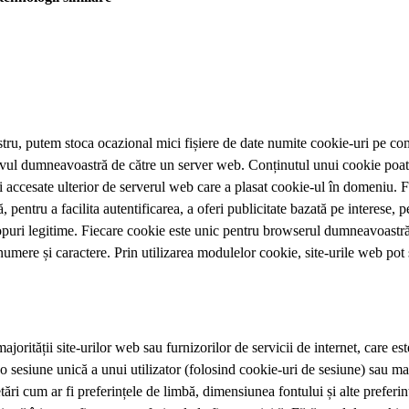
stru, putem stoca ocazional mici fișiere de date numite cookie-uri pe c
tivul dumneavoastră de către un server web. Conținutul unui cookie poate f
 fi accesate ulterior de serverul web care a plasat cookie-ul în domeniu.
 pentru a facilita autentificarea, a oferi publicitate bazată pe interese, p
scopuri legitime. Fiecare cookie este unic pentru browserul dumneavoast
numere și caractere. Prin utilizarea modulelor cookie, site-urile web pot 
ajorității site-urilor web sau furnizorilor de servicii de internet, care es
 sesiune unică a unui utilizator (folosind cookie-uri de sesiune) sau mai
ri cum ar fi preferințele de limbă, dimensiunea fontului și alte preferi