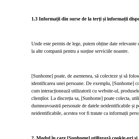
1.3 Informații din surse de la terți și informații disp
Unde este permis de lege, putem obține date relevante di
la alte companii pentru a susține serviciile noastre.
[Sunhome] poate, de asemenea, să colecteze și să foloseas
identificarea unei persoane. De exemplu, [Sunhome] colec
cum interacționează utilizatorii cu website-ul, produsele
clienților. La discreția sa, [Sunhome] poate colecta, uti
dumneavoastră personale de datele neidentificabile și p
neidentificabile, acestea vor fi tratate ca informații pers
2. Modul în care [Sunhome] utilizează cookie-uri și 