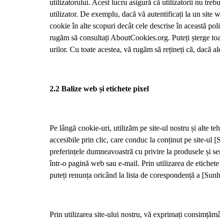
utilizatorului. Acest lucru asigură că utilizatorii nu tre
utilizator. De exemplu, dacă vă autentificați la un site 
cookie în alte scopuri decât cele descrise în această po
rugăm să consultați AboutCookies.org. Puteți șterge to
urilor. Cu toate acestea, vă rugăm să rețineți că, dacă ale
2.2 Balize web și etichete pixel
Pe lângă cookie-uri, utilizăm pe site-ul nostru și alte 
accesibile prin clic, care conduc la conținut pe site-ul
preferințele dumneavoastră cu privire la produsele și se
într-o pagină web sau e-mail. Prin utilizarea de etichete
puteți renunța oricând la lista de corespondență a [Su
Prin utilizarea site-ului nostru, vă exprimați consimțămâ