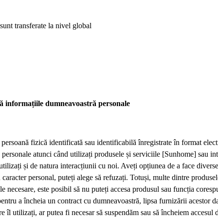
unt transferate la nivel global
ză informațiile dumneavoastră personale
 persoană fizică identificată sau identificabilă înregistrate în format ele
rsonale atunci când utilizați produsele și serviciile [Sunhome] sau inter
utilizați și de natura interacțiunii cu noi. Aveți opțiunea de a face diverse
u caracter personal, puteți alege să refuzați. Totuși, multe dintre produs
tele necesare, este posibil să nu puteți accesa produsul sau funcția cores
entru a încheia un contract cu dumneavoastră, lipsa furnizării acestor da
re îl utilizați, ar putea fi necesar să suspendăm sau să încheiem accesul