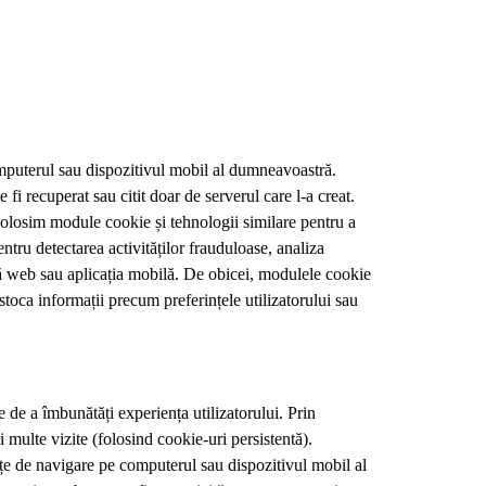
omputerul sau dispozitivul mobil al dumneavoastră.
i recuperat sau citit doar de serverul care l-a creat.
 Folosim module cookie și tehnologii similare pentru a
entru detectarea activităților frauduloase, analiza
ră web sau aplicația mobilă. De obicei, modulele cookie
stoca informații precum preferințele utilizatorului sau
te de a îmbunătăți experiența utilizatorului. Prin
 multe vizite (folosind cookie-uri persistentă).
nțe de navigare pe computerul sau dispozitivul mobil al