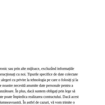
ctronic sau prin alte mijloace, excluzând informațiile
acționați cu noi. Tipurile specifice de date colectate
 alegeri cu privire la tehnologia pe care o folosiți și la
ele noastre necesită anumite date personale pentru a
punzătoare. În plus, dacă suntem obligați prin lege să
te poate împiedica realizarea contractului. Dacă acest
 dumneavoastră. În astfel de cazuri, vă vom trimite o