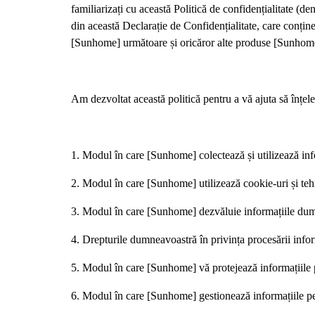
familiarizați cu această Politică de confidențialitate (de
din această Declarație de Confidențialitate, care conți
[Sunhome] următoare și oricăror alte produse [Sunhome]
Am dezvoltat această politică pentru a vă ajuta să înțel
1. Modul în care [Sunhome] colectează și utilizează in
2. Modul în care [Sunhome] utilizează cookie-uri și teh
3. Modul în care [Sunhome] dezvăluie informațiile du
4. Drepturile dumneavoastră în privința procesării infor
5. Modul în care [Sunhome] vă protejează informațiile
6. Modul în care [Sunhome] gestionează informațiile pe