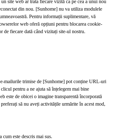
, un site web ar trata fiecare vizită ca pe cea a unui nou
i deconectat din nou. [Sunhome] nu va utiliza modulele
 dumneavoastră. Pentru informații suplimentare, vă
rowserelor web oferă opțiuni pentru blocarea cookie-
or de fiecare dată când vizitați site-ul nostru.
lu, e-mailurile trimise de [Sunhome] pot conține URL-uri
 clicul pentru a ne ajuta să înțelegem mai bine
 web este de obicei o imagine transparentă încorporată
referați să nu aveți activitățile urmărite în acest mod,
șa cum este descris mai sus.