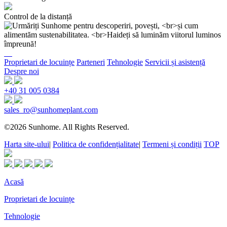
Control de la distanță
Proprietari de locuințe
Parteneri
Tehnologie
Servicii și asistență
Despre noi
+40 31 005 0384
sales_ro@sunhomeplant.com
©2026 Sunhome. All Rights Reserved.
Harta site-ului
|
Politica de confidențialitate
|
Termeni și condiții
TOP
Acasă
Proprietari de locuințe
Tehnologie